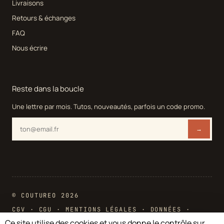
Livraisons
Retours & échanges
FAQ
Nous écrire
Reste dans la boucle
Une lettre par mois. Tutos, nouveautés, parfois un code promo.
→
© COUTUREO 2026
CGV
·
CGU
·
MENTIONS LÉGALES
·
DONNÉES
·
COOKIES
Ce site utilise des cookies et vous donne le contrôle sur