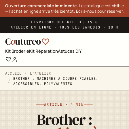
Panneau de gestion des cookies
Ouverture commerciale imminente.
Le catalogue est visible
— l'achat en ligne arrive très bientôt.
Écris-nous pour réserver
.
LIVRAISON OFFERTE DÈS 49 €
ATELIER EN LIGNE · TOUS LES SAMEDIS · 10 H
C
o
utureo
Kit Broderie
Kit Réparation
Astuces DIY
ACCUEIL
L'ATELIER
BROTHER : MACHINES À COUDRE FIABLES,
ACCESSIBLES, POLYVALENTES
ARTICLE · 4 MIN
Brother :