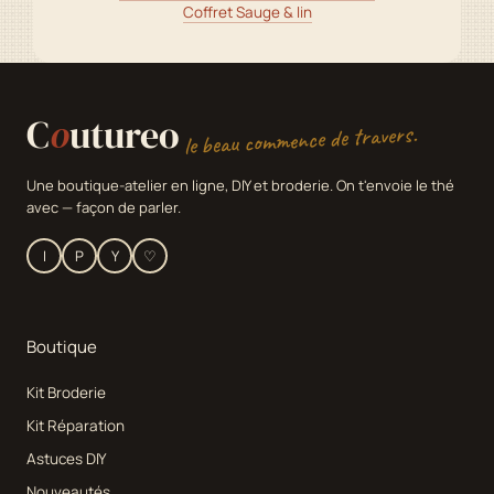
Coffret Sauge & lin
C
o
utureo
le beau commence de travers.
Une boutique-atelier en ligne, DIY et broderie. On t'envoie le thé
avec — façon de parler.
I
P
Y
♡
Boutique
Kit Broderie
Kit Réparation
Astuces DIY
Nouveautés