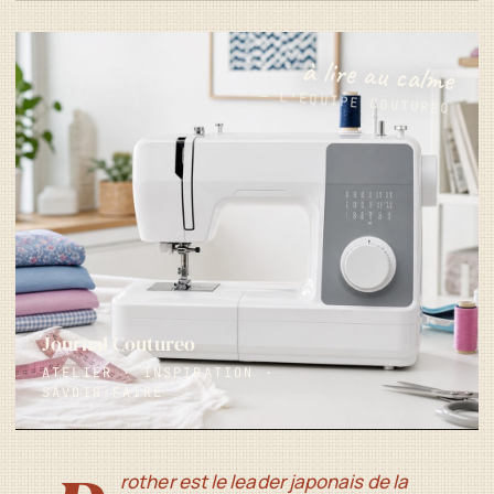
à lire au calme
— L'ÉQUIPE COUTUREO
Journal Coutureo
ATELIER · INSPIRATION ·
SAVOIR-FAIRE
rother est le leader japonais de la