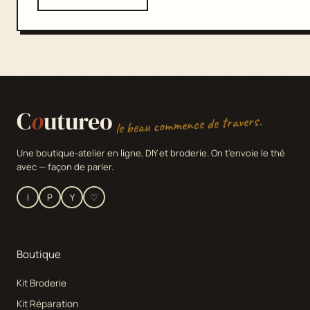
C
o
utureo
le beau commence de travers.
Une boutique-atelier en ligne, DIY et broderie. On t'envoie le thé
avec — façon de parler.
I
P
Y
♡
Boutique
Kit Broderie
Kit Réparation