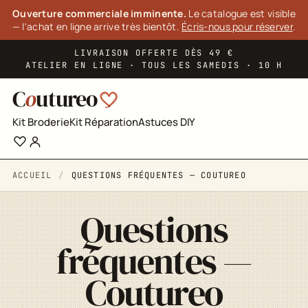
Panneau de gestion des cookies
Ouverture commerciale imminente.
Le catalogue est visible
— l'achat en ligne arrive très bientôt.
Écris-nous pour réserver
.
LIVRAISON OFFERTE DÈS 49 €
ATELIER EN LIGNE · TOUS LES SAMEDIS · 10 H
C
o
utureo
Kit Broderie
Kit Réparation
Astuces DIY
ACCUEIL
QUESTIONS FRÉQUENTES — COUTUREO
Questions
fréquentes —
Coutureo