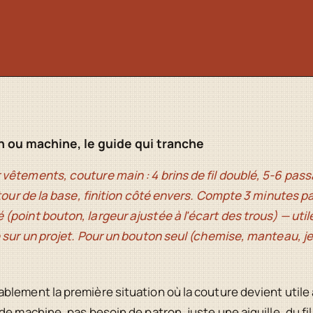
 ou machine, le guide qui tranche
vêtements, couture main : 4 brins de fil doublé, 5-6 pas
utour de la base, finition côté envers. Compte 3 minutes p
(point bouton, largeur ajustée à l'écart des trous) — ut
 sur un projet. Pour un bouton seul (chemise, manteau, je
lement la première situation où la couture devient utile à
e machine, pas besoin de patron, juste une aiguille, du fil