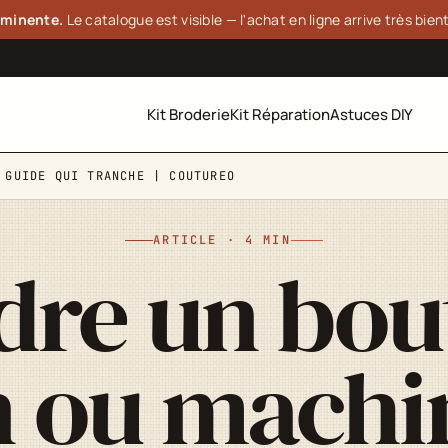
minente.
Le catalogue est visible — l'achat en ligne arrive très bien
Kit Broderie
Kit Réparation
Astuces DIY
 GUIDE QUI TRANCHE | COUTUREO
ARTICLE · 4 MIN
re un bou
 ou machin