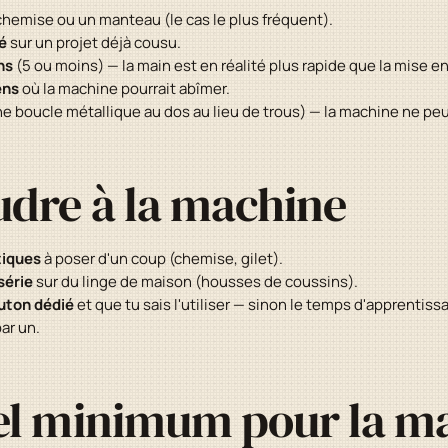
hemise ou un manteau (le cas le plus fréquent).
é
sur un projet déjà cousu.
ns
(5 ou moins) — la main est en réalité plus rapide que la mise e
ens
où la machine pourrait abîmer.
e boucle métallique au dos au lieu de trous) — la machine ne peu
dre à la machine
tiques
à poser d'un coup (chemise, gilet).
série
sur du linge de maison (housses de coussins).
outon dédié
et que tu sais l'utiliser — sinon le temps d'apprentiss
ar un.
el minimum pour la m