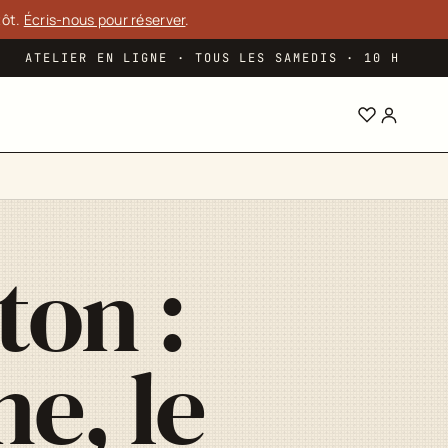
tôt.
Écris-nous pour réserver
.
ATELIER EN LIGNE · TOUS LES SAMEDIS · 10 H
ton :
e, le