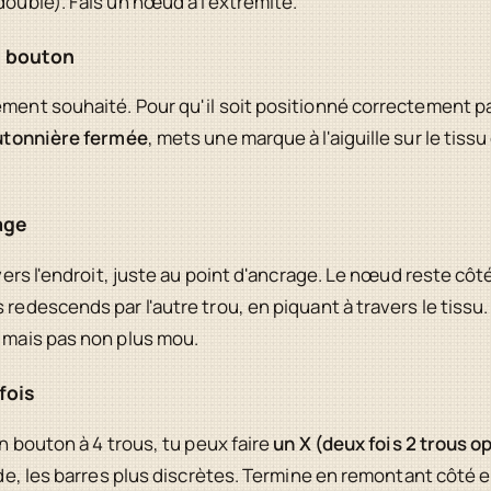
doublé). Fais un nœud à l'extrémité.
e bouton
ement souhaité. Pour qu'il soit positionné correctement pa
boutonnière fermée
, mets une marque à l'aiguille sur le tis
age
 vers l'endroit, juste au point d'ancrage. Le nœud reste côté
s redescends par l'autre trou, en piquant à travers le tiss
, mais pas non plus mou.
fois
un bouton à 4 trous, tu peux faire
un X (deux fois 2 trous 
lide, les barres plus discrètes. Termine en remontant côté e