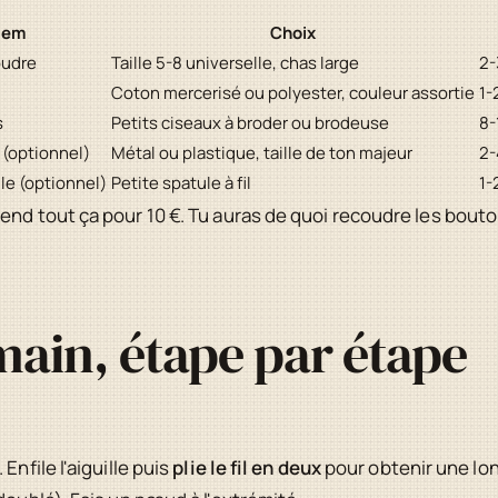
tem
Choix
oudre
Taille 5-8 universelle, chas large
2-
Coton mercerisé ou polyester, couleur assortie
1-
s
Petits ciseaux à broder ou brodeuse
8-
 (optionnel)
Métal ou plastique, taille de ton majeur
2-
lle (optionnel)
Petite spatule à fil
1-
end tout ça pour 10 €. Tu auras de quoi recoudre les bouto
ain, étape par étape
Enfile l'aiguille puis
plie le fil en deux
pour obtenir une lon