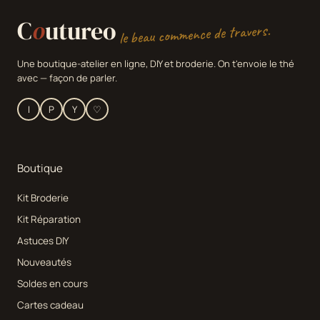
C
o
utureo
le beau commence de travers.
Une boutique-atelier en ligne, DIY et broderie. On t'envoie le thé
avec — façon de parler.
I
P
Y
♡
Boutique
Kit Broderie
Kit Réparation
Astuces DIY
Nouveautés
Soldes en cours
Cartes cadeau