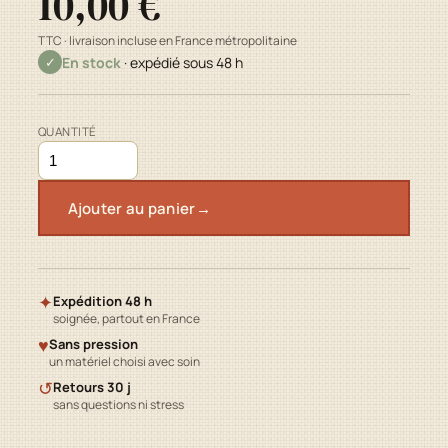
10,00 €
TTC · livraison incluse en France métropolitaine
En stock
· expédié sous 48 h
✓
QUANTITÉ
Ajouter au panier
→
✦
Expédition 48 h
soignée, partout en France
♥
Sans pression
un matériel choisi avec soin
↺
Retours 30 j
sans questions ni stress