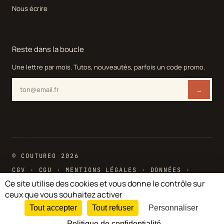
Nous écrire
Reste dans la boucle
Une lettre par mois. Tutos, nouveautés, parfois un code promo.
→
© COUTUREO 2026
CGV
·
CGU
·
MENTIONS LÉGALES
·
DONNÉES
·
COOKIES
Ce site utilise des cookies et vous donne le contrôle sur
ceux que vous souhaitez activer
Chargement...
Tout accepter
Tout refuser
Personnaliser
Retour en haut
Politique de confidentialité