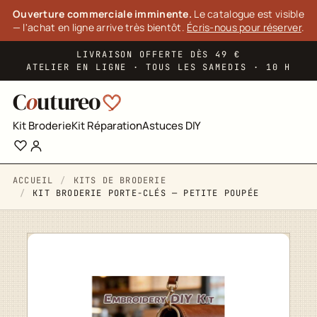
Panneau de gestion des cookies
Ouverture commerciale imminente.
Le catalogue est visible
— l'achat en ligne arrive très bientôt.
Écris-nous pour réserver
.
LIVRAISON OFFERTE DÈS 49 €
ATELIER EN LIGNE · TOUS LES SAMEDIS · 10 H
C
o
utureo
Kit Broderie
Kit Réparation
Astuces DIY
ACCUEIL
KITS DE BRODERIE
KIT BRODERIE PORTE-CLÉS — PETITE POUPÉE