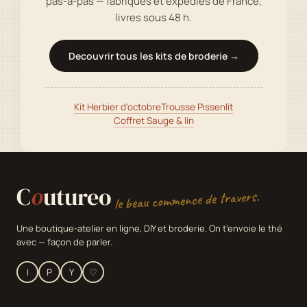
pas-a-pas — fabriques et expedies de France,
livres sous 48 h.
Decouvrir tous les kits de broderie →
Kit Herbier d'octobre
Trousse Pissenlit
Coffret Sauge & lin
C
o
utureo
le beau commence de travers.
Une boutique-atelier en ligne, DIY et broderie. On t'envoie le thé
avec — façon de parler.
I
P
Y
♡