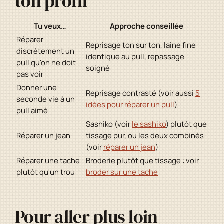
ton profil
Tu veux…
Approche conseillée
Réparer
Reprisage ton sur ton, laine fine
discrètement un
identique au pull, repassage
pull qu'on ne doit
soigné
pas voir
Donner une
Reprisage contrasté (voir aussi
5
seconde vie à un
idées pour réparer un pull
)
pull aimé
Sashiko (voir
le sashiko
) plutôt que
Réparer un jean
tissage pur, ou les deux combinés
(voir
réparer un jean
)
Réparer une tache
Broderie plutôt que tissage : voir
plutôt qu'un trou
broder sur une tache
Pour aller plus loin