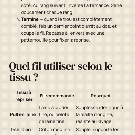
côté. Au rang suivant, inverse l'alternance. Serre
doucement chaque rang.
Termine
— quand le trou est complètement
comblé, fais un dernier point d'arrêt au dos, et
coupe le fil. Repasse à l'envers avec une
pattemouille pour fixer la reprise.
Quel fil utiliser selon le
tissu ?
Tissu à
Fil recommandé
Pourquoi
repriser
Laine à broder
Souplesse identique à
Pull en laine
fine, ou pelote
la maille d'origine,
de laine fine
résiste au lavage
T-shirt en
Coton mouliné
Souple, supporte les