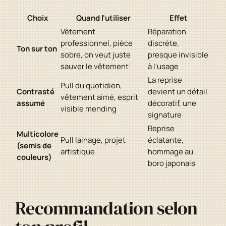
Choix
Quand l'utiliser
Effet
Vêtement
Réparation
professionnel, pièce
discrète,
Ton sur ton
sobre, on veut juste
presque invisible
sauver le vêtement
à l'usage
La reprise
Pull du quotidien,
Contrasté
devient un détail
vêtement aimé, esprit
assumé
décoratif, une
visible mending
signature
Reprise
Multicolore
Pull lainage, projet
éclatante,
(semis de
artistique
hommage au
couleurs)
boro japonais
Recommandation selon