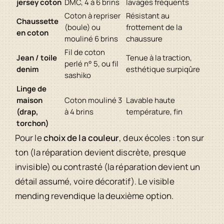
jersey coton
DMC, 4 à 6 brins
lavages fréquents
Coton à repriser
Résistant au
Chaussette
(boule) ou
frottement de la
en coton
mouliné 6 brins
chaussure
Fil de coton
Jean / toile
Tenue à la traction,
perlé n° 5, ou fil
denim
esthétique surpiqûre
sashiko
Linge de
maison
Coton mouliné 3
Lavable haute
(drap,
à 4 brins
température, fin
torchon)
Pour le
choix de la couleur
, deux écoles : ton sur
ton (la réparation devient discrète, presque
invisible) ou contrasté (la réparation devient un
détail assumé, voire décoratif). Le visible
mending revendique la deuxième option.