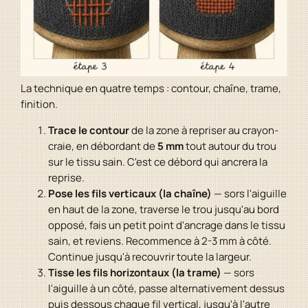
La technique en quatre temps : contour, chaîne, trame,
finition.
Trace le contour
de la zone à repriser au crayon-
craie, en débordant de
5 mm
tout autour du trou
sur le tissu sain. C'est ce débord qui ancrera la
reprise.
Pose les fils verticaux (la chaîne)
— sors l'aiguille
en haut de la zone, traverse le trou jusqu'au bord
opposé, fais un petit point d'ancrage dans le tissu
sain, et reviens. Recommence à 2-3 mm à côté.
Continue jusqu'à recouvrir toute la largeur.
Tisse les fils horizontaux (la trame)
— sors
l'aiguille à un côté, passe alternativement dessus
puis dessous chaque fil vertical, jusqu'à l'autre