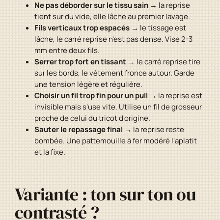
Ne pas déborder sur le tissu sain
→ la reprise
tient sur du vide, elle lâche au premier lavage.
Fils verticaux trop espacés
→ le tissage est
lâche, le carré reprise n'est pas dense. Vise 2-3
mm entre deux fils.
Serrer trop fort en tissant
→ le carré reprise tire
sur les bords, le vêtement fronce autour. Garde
une tension légère et régulière.
Choisir un fil trop fin pour un pull
→ la reprise est
invisible mais s'use vite. Utilise un fil de grosseur
proche de celui du tricot d'origine.
Sauter le repassage final
→ la reprise reste
bombée. Une pattemouille à fer modéré l'aplatit
et la fixe.
Variante : ton sur ton ou
contrasté ?