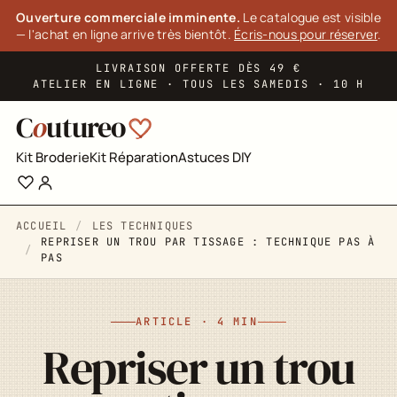
Panneau de gestion des cookies
Ouverture commerciale imminente.
Le catalogue est visible
— l'achat en ligne arrive très bientôt.
Écris-nous pour réserver
.
LIVRAISON OFFERTE DÈS 49 €
ATELIER EN LIGNE · TOUS LES SAMEDIS · 10 H
C
o
utureo
Kit Broderie
Kit Réparation
Astuces DIY
ACCUEIL
LES TECHNIQUES
REPRISER UN TROU PAR TISSAGE : TECHNIQUE PAS À
PAS
ARTICLE · 4 MIN
Repriser un trou