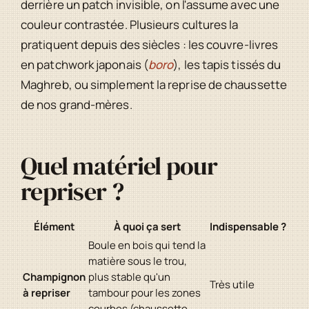
derrière un patch invisible, on l'assume avec une
couleur contrastée. Plusieurs cultures la
pratiquent depuis des siècles : les couvre-livres
en patchwork japonais (
boro
), les tapis tissés du
Maghreb, ou simplement la reprise de chaussette
de nos grand-mères.
Quel matériel pour
repriser ?
Élément
À quoi ça sert
Indispensable ?
Boule en bois qui tend la
matière sous le trou,
Champignon
plus stable qu'un
Très utile
à repriser
tambour pour les zones
courbes (chaussette,