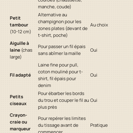
manche, coude)
Alternative au
Petit
champignon pour les
tambour
Au choix
zones plates (devant de
(10-12 cm)
t-shirt, poche)
Aiguille à
Pour passer un fil épais
laine
(chas
Oui
sans abîmer la maille
large)
Laine fine pour pull,
coton mouliné pour t-
Fil adapté
Oui
shirt, fil épais pour
denim
Pour ébarber les bords
Petits
du trou et couper le fil au
Oui
ciseaux
plus près
Crayon-
Pour repérer les limites
craie ou
du tissage avant de
Pratique
marqueur
commencer