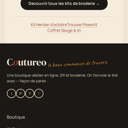
Decouvrir tous les kits de broderie →
Kit Herbier d'octobre
Trousse Pissenlit
Coffret Sauge & lin
C
o
utureo
le beau commence de travers.
Une boutique-atelier en ligne, DIY et broderie. On t'envoie le thé
avec — façon de parler.
I
P
Y
♡
Boutique