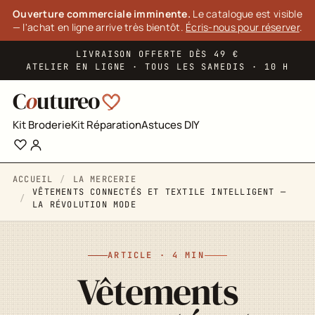
Panneau de gestion des cookies
Ouverture commerciale imminente.
Le catalogue est visible
— l'achat en ligne arrive très bientôt.
Écris-nous pour réserver
.
LIVRAISON OFFERTE DÈS 49 €
ATELIER EN LIGNE · TOUS LES SAMEDIS · 10 H
C
o
utureo
Kit Broderie
Kit Réparation
Astuces DIY
ACCUEIL
LA MERCERIE
VÊTEMENTS CONNECTÉS ET TEXTILE INTELLIGENT —
LA RÉVOLUTION MODE
ARTICLE · 4 MIN
Vêtements