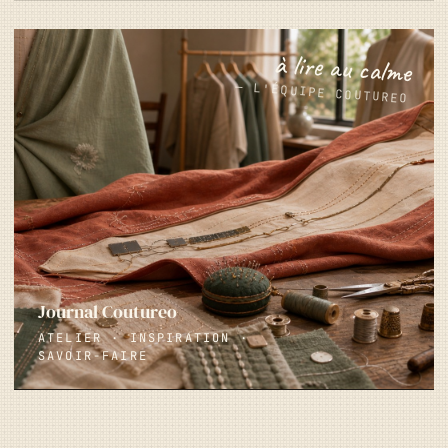
à lire au calme
— L'ÉQUIPE COUTUREO
Journal Coutureo
ATELIER · INSPIRATION ·
SAVOIR-FAIRE